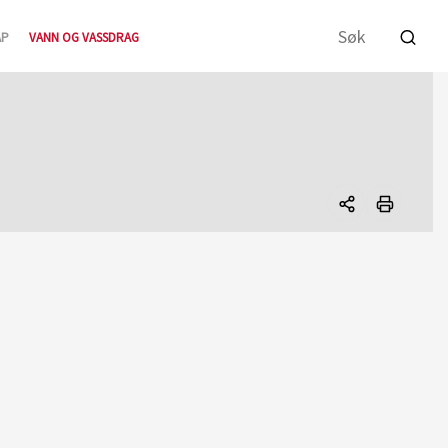
AP
VANN OG VASSDRAG
Del
denne
siden