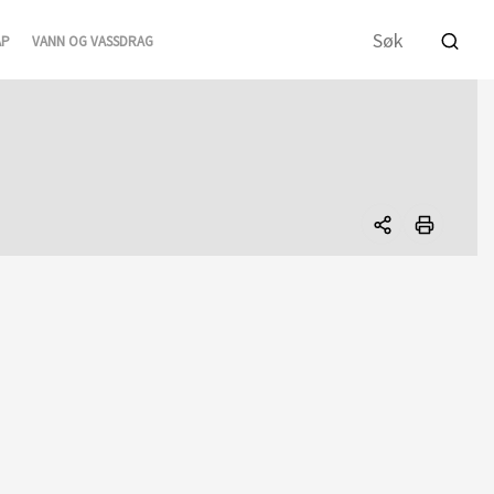
AP
VANN OG VASSDRAG
Del
denne
siden