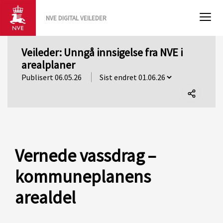
NVE DIGITAL VEILEDER
Veileder: Unngå innsigelse fra NVE i
arealplaner
Publisert 06.05.26
Del
denne
siden
Vernede vassdrag –
kommuneplanens
arealdel