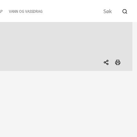
AP
VANN OG VASSDRAG
Del
denne
siden