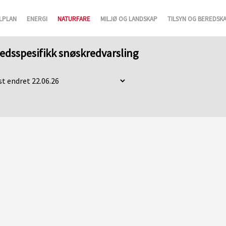
LPLAN
ENERGI
NATURFARE
MILJØ OG LANDSKAP
TILSYN OG BEREDSK
stedsspesifikk snøskredvarsling