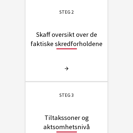
STEG 2
Skaff oversikt over de
faktiske skredforholdene
STEG 3
Tiltakssoner og
aktsomhetsnivå