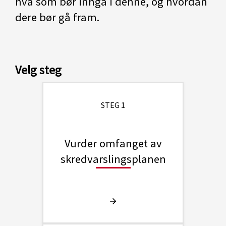
hva som bør inngå i denne, og hvordan
dere bør gå fram.
Velg steg
STEG 1
Vurder omfanget av
skredvarslingsplanen