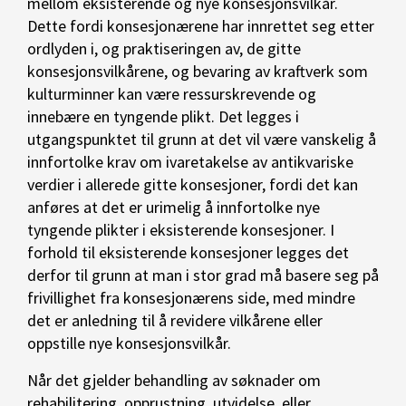
mellom eksisterende og nye konsesjonsvilkår.
Dette fordi konsesjonærene har innrettet seg etter
ordlyden i, og praktiseringen av, de gitte
konsesjonsvilkårene, og bevaring av kraftverk som
kulturminner kan være ressurskrevende og
innebære en tyngende plikt. Det legges i
utgangspunktet til grunn at det vil være vanskelig å
innfortolke krav om ivaretakelse av antikvariske
verdier i allerede gitte konsesjoner, fordi det kan
anføres at det er urimelig å innfortolke nye
tyngende plikter i eksisterende konsesjoner. I
forhold til eksisterende konsesjoner legges det
derfor til grunn at man i stor grad må basere seg på
frivillighet fra konsesjonærens side, med mindre
det er anledning til å revidere vilkårene eller
oppstille nye konsesjonsvilkår.
Når det gjelder behandling av søknader om
rehabilitering, opprustning, utvidelse, eller