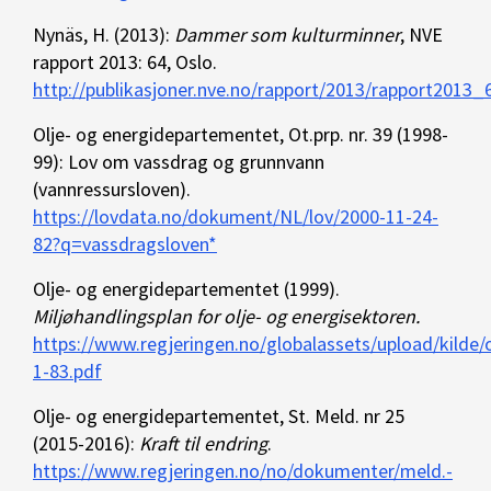
Nynäs, H. (2013):
Dammer som kulturminner
, NVE
rapport 2013: 64, Oslo.
http://publikasjoner.nve.no/rapport/2013/rapport2013_
Olje- og energidepartementet, Ot.prp. nr. 39 (1998-
99): Lov om vassdrag og grunnvann
(vannressursloven).
https://lovdata.no/dokument/NL/lov/2000-11-24-
82?q=vassdragsloven*
Olje- og energidepartementet (1999).
Miljøhandlingsplan for olje- og energisektoren.
https://www.regjeringen.no/globalassets/upload/kilde
1-83.pdf
Olje- og energidepartementet, St. Meld. nr 25
(2015-2016):
Kraft til endring
.
https://www.regjeringen.no/no/dokumenter/meld.-