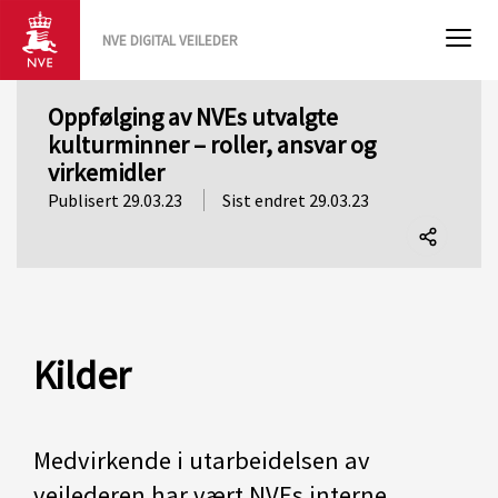
NVE DIGITAL VEILEDER
Oppfølging av NVEs utvalgte
kulturminner – roller, ansvar og
virkemidler
Publisert 29.03.23
Sist endret 29.03.23
Del
denne
siden
Kilder
Medvirkende i utarbeidelsen av
veilederen har vært NVEs interne