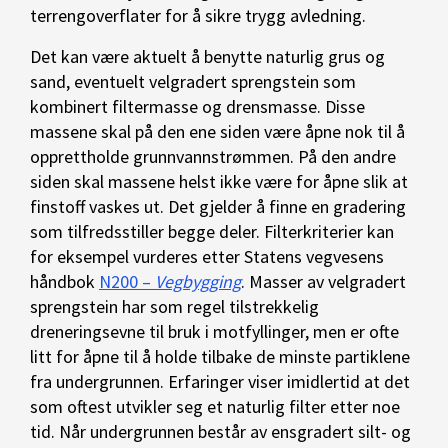
terrengoverflater for å sikre trygg avledning.
Det kan være aktuelt å benytte naturlig grus og
sand, eventuelt velgradert sprengstein som
kombinert filtermasse og drensmasse. Disse
massene skal på den ene siden være åpne nok til å
opprettholde grunnvannstrømmen. På den andre
siden skal massene helst ikke være for åpne slik at
finstoff vaskes ut. Det gjelder å finne en gradering
som tilfredsstiller begge deler. Filterkriterier kan
for eksempel vurderes etter Statens vegvesens
håndbok
N200 –
Vegbygging
. Masser av velgradert
sprengstein har som regel tilstrekkelig
dreneringsevne til bruk i motfyllinger, men er ofte
litt for åpne til å holde tilbake de minste partiklene
fra undergrunnen. Erfaringer viser imidlertid at det
som oftest utvikler seg et naturlig filter etter noe
tid. Når undergrunnen består av ensgradert silt- og