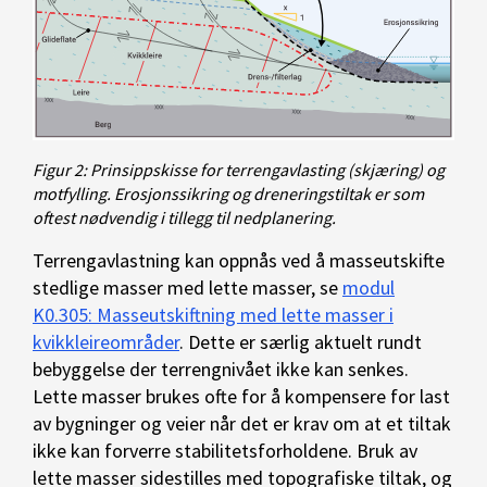
Figur 2: Prinsippskisse for terrengavlasting (skjæring) og
motfylling. Erosjonssikring og dreneringstiltak er som
oftest nødvendig i tillegg til nedplanering.
Terrengavlastning kan oppnås ved å masseutskifte
stedlige masser med lette masser, se
modul
K0.305: Masseutskiftning med lette masser i
kvikkleireområder
. Dette er særlig aktuelt rundt
bebyggelse der terrengnivået ikke kan senkes.
Lette masser brukes ofte for å kompensere for last
av bygninger og veier når det er krav om at et tiltak
ikke kan forverre stabilitetsforholdene. Bruk av
lette masser sidestilles med topografiske tiltak, og