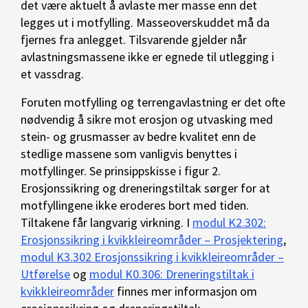
det være aktuelt å avlaste mer masse enn det
legges ut i motfylling. Masseoverskuddet må da
fjernes fra anlegget. Tilsvarende gjelder når
avlastningsmassene ikke er egnede til utlegging i
et vassdrag.
Foruten motfylling og terrengavlastning er det ofte
nødvendig å sikre mot erosjon og utvasking med
stein- og grusmasser av bedre kvalitet enn de
stedlige massene som vanligvis benyttes i
motfyllinger. Se prinsippskisse i figur 2.
Erosjonssikring og dreneringstiltak sørger for at
motfyllingene ikke eroderes bort med tiden.
Tiltakene får langvarig virkning. I
modul K2.302:
Erosjonssikring i kvikkleireområder – Prosjektering
,
modul K3.302 Erosjonssikring i kvikkleireområder –
Utførelse
og
modul K0.306: Dreneringstiltak i
kvikkleireområder
finnes mer informasjon om