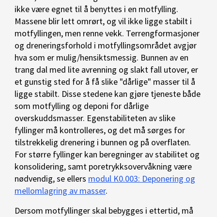
ikke være egnet til å benyttes i en motfylling.
Massene blir lett omrørt, og vil ikke ligge stabilt i
motfyllingen, men renne vekk. Terrengformasjoner
og dreneringsforhold i motfyllingsområdet avgjør
hva som er mulig/hensiktsmessig. Bunnen av en
trang dal med lite avrenning og slakt fall utover, er
et gunstig sted for å få slike "dårlige" masser til å
ligge stabilt. Disse stedene kan gjøre tjeneste både
som motfylling og deponi for dårlige
overskuddsmasser. Egenstabiliteten av slike
fyllinger må kontrolleres, og det må sørges for
tilstrekkelig drenering i bunnen og på overflaten.
For større fyllinger kan beregninger av stabilitet og
konsolidering, samt poretrykksovervåkning være
nødvendig, se ellers
modul K0.003: Deponering og
mellomlagring av masser
.
Dersom motfyllinger skal bebygges i ettertid, må