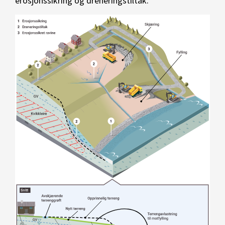
erosjonssikring og dreneringstiltak.