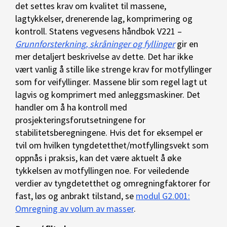
det settes krav om kvalitet til massene,
lagtykkelser, drenerende lag, komprimering og
kontroll. Statens vegvesens håndbok V221 –
Grunnforsterkning, skråninger og fyllinger
gir en
mer detaljert beskrivelse av dette. Det har ikke
vært vanlig å stille like strenge krav for motfyllinger
som for veifyllinger. Massene blir som regel lagt ut
lagvis og komprimert med anleggsmaskiner. Det
handler om å ha kontroll med
prosjekteringsforutsetningene for
stabilitetsberegningene. Hvis det for eksempel er
tvil om hvilken tyngdetetthet/motfyllingsvekt som
oppnås i praksis, kan det være aktuelt å øke
tykkelsen av motfyllingen noe. For veiledende
verdier av tyngdetetthet og omregningfaktorer for
fast, løs og anbrakt tilstand, se
modul G2.001:
Omregning av volum av masser
.