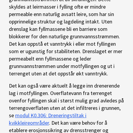
skyldes at leirmasser i fylling ofte er mindre
permeable enn naturlig avsatt leire, som har sin
opprinnelige struktur og lagdeling intakt. Uten
drenslag kan fyllmassene bli en barriere som
blokkerer for den naturlige grunnvannsstrømmen.
Det kan oppstå et vanntrykk i eller mot fyllingen
som er ugunstig for stabiliteten. Drenslaget er mer
permeabelt enn fyllmassene og leder
grunnvannstrømmen under motfyllingen og ut i
terrenget uten at det oppstår økt vanntrykk.
Det kan også være aktuelt å legge inn drenerende
lag i motfyllingen. Overflatevann fra terrenget
ovenfor fyllingen skal i størst mulig grad avledes på
terrengoverflaten uten at det infiltreres i grunnen,
se
modul K0.306: Dreneringstiltak i
kvikkleireområder
. Det kan være behov for å
etablere erosjonssikring av drensstrenger og