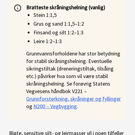
Bratteste skråningshelning (vanlig)
Stein 1:1,5
Grus og sand 1:1,5–1:2
Finsand og silt 1:2–1:3
Leire 1:2–1:3
Grunnvannsforholdene har stor betydning
for stabil skråningshelning. Eventuelle
sikringstiltak (dreneringstiltak, tilsåing
etc.) påvirker hva som vil være stabil
skråningshelning. Se forøvrig Statens
Vegvesens håndbok V221 –
Grunnforsterkning, skråninger og fyllinger
og
N200 – Vegbygging
.
Bløte, sensitive silt- og leirmasser vil i noen tilfeller