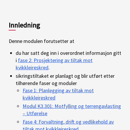
Innledning
Denne modulen forutsetter at
du har satt deg inn i overordnet informasjon gitt
i
fase 2: Prosjektering av tiltak mot
kvikkleireskred
.
sikringstiltaket er planlagt og blir utført etter
tilhørende faser og moduler
Fase 1: Planlegging av tiltak mot
kvikkleireskred
Modul K3.301: Motfylling og terrengavlasting
– Utførelse
Fase 4: Forvaltning, drift og vedlikehold av
tiltak mot kvikkleireskred
.