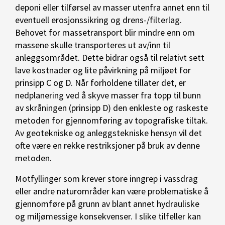
deponi eller tilførsel av masser utenfra annet enn til
eventuell erosjonssikring og drens-/filterlag.
Behovet for massetransport blir mindre enn om
massene skulle transporteres ut av/inn til
anleggsområdet. Dette bidrar også til relativt sett
lave kostnader og lite påvirkning på miljøet for
prinsipp C og D. Når forholdene tillater det, er
nedplanering ved å skyve masser fra topp til bunn
av skråningen (prinsipp D) den enkleste og raskeste
metoden for gjennomføring av topografiske tiltak.
Av geotekniske og anleggstekniske hensyn vil det
ofte være en rekke restriksjoner på bruk av denne
metoden.
Motfyllinger som krever store inngrep i vassdrag
eller andre naturområder kan være problematiske å
gjennomføre på grunn av blant annet hydrauliske
og miljømessige konsekvenser. I slike tilfeller kan