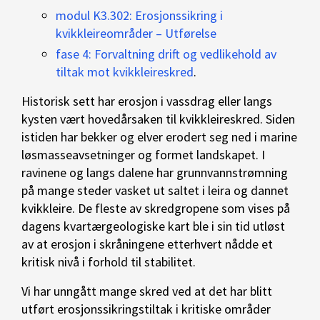
modul K3.302: Erosjonssikring i
kvikkleireområder – Utførelse
fase 4: Forvaltning drift og vedlikehold av
tiltak mot kvikkleireskred
.
Historisk sett har erosjon i vassdrag eller langs
kysten vært hovedårsaken til kvikkleireskred. Siden
istiden har bekker og elver erodert seg ned i marine
løsmasseavsetninger og formet landskapet. I
ravinene og langs dalene har grunnvannstrømning
på mange steder vasket ut saltet i leira og dannet
kvikkleire. De fleste av skredgropene som vises på
dagens kvartærgeologiske kart ble i sin tid utløst
av at erosjon i skråningene etterhvert nådde et
kritisk nivå i forhold til stabilitet.
Vi har unngått mange skred ved at det har blitt
utført erosjonssikringstiltak i kritiske områder