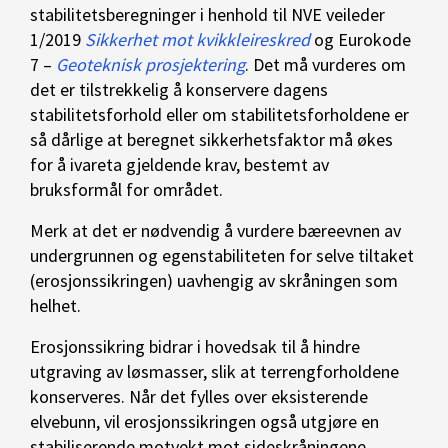
stabilitetsberegninger i henhold til NVE veileder
1/2019
Sikkerhet mot kvikkleireskred
og Eurokode
7 –
Geoteknisk prosjektering
. Det må vurderes om
det er tilstrekkelig å konservere dagens
stabilitetsforhold eller om stabilitetsforholdene er
så dårlige at beregnet sikkerhetsfaktor må økes
for å ivareta gjeldende krav, bestemt av
bruksformål for området.
Merk at det er nødvendig å vurdere bæreevnen av
undergrunnen og egenstabiliteten for selve tiltaket
(erosjonssikringen) uavhengig av skråningen som
helhet.
Erosjonssikring bidrar i hovedsak til å hindre
utgraving av løsmasser, slik at terrengforholdene
konserveres. Når det fylles over eksisterende
elvebunn, vil erosjonssikringen også utgjøre en
stabiliserende motvekt mot sideskråningene.