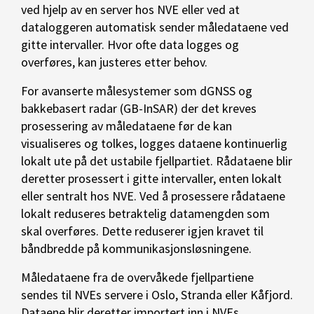
ved hjelp av en server hos NVE eller ved at
dataloggeren automatisk sender måledataene ved
gitte intervaller. Hvor ofte data logges og
overføres, kan justeres etter behov.
For avanserte målesystemer som dGNSS og
bakkebasert radar (GB-InSAR) der det kreves
prosessering av måledataene før de kan
visualiseres og tolkes, logges dataene kontinuerlig
lokalt ute på det ustabile fjellpartiet. Rådataene blir
deretter prosessert i gitte intervaller, enten lokalt
eller sentralt hos NVE. Ved å prosessere rådataene
lokalt reduseres betraktelig datamengden som
skal overføres. Dette reduserer igjen kravet til
båndbredde på kommunikasjonsløsningene.
Måledataene fra de overvåkede fjellpartiene
sendes til NVEs servere i Oslo, Stranda eller Kåfjord.
Dataene blir deretter importert inn i NVEs