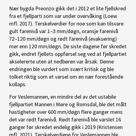
Nær bygda Preonzo gikk det i 2012 et lite fjellskred
fra et fjellparti som var under overvåking (Loew
mfl. 2017). Terskelverdier for noe som kan tilsvare
gult farenivå var 1–3 mm/døgn, oransje farenivå
72–120 mm/døgn og rødt farenivå (evakuering)
mer enn 120 mm/døgn. De siste dagene før skredet
gikk, endret fjellets oppførsel seg ved at fjellpartiet
akselererte uten at nedbøren var årsak. Denne
endringen ble vurdert som svært kritisk og ble
tolket riktig som et varsel om en nær forestående
kollaps.
For Veslemannen, en mindre del av det ustabile
fjellpartiet Mannen i Møre og Romsdal, ble det målt
hastigheter over 600 mm/døgn flere ganger mens
det var rødt farenivå. Rødt farenivå ble varslet 16
ganger før skredet endelig gikk i 2019 (Kristensen
mfl. 2021). Terskelverdiene for Veslemannen ble