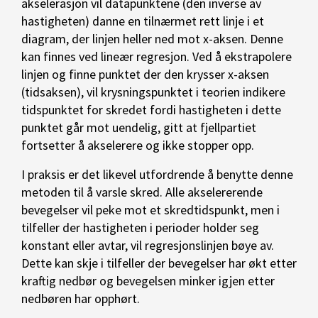
akselerasjon vil datapunktene (den inverse av
hastigheten) danne en tilnærmet rett linje i et
diagram, der linjen heller ned mot x-aksen. Denne
kan finnes ved lineær regresjon. Ved å ekstrapolere
linjen og finne punktet der den krysser x-aksen
(tidsaksen), vil krysningspunktet i teorien indikere
tidspunktet for skredet fordi hastigheten i dette
punktet går mot uendelig, gitt at fjellpartiet
fortsetter å akselerere og ikke stopper opp.
I praksis er det likevel utfordrende å benytte denne
metoden til å varsle skred. Alle akselererende
bevegelser vil peke mot et skredtidspunkt, men i
tilfeller der hastigheten i perioder holder seg
konstant eller avtar, vil regresjonslinjen bøye av.
Dette kan skje i tilfeller der bevegelser har økt etter
kraftig nedbør og bevegelsen minker igjen etter
nedbøren har opphørt.