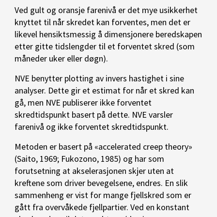
Ved gult og oransje farenivå er det mye usikkerhet
knyttet til når skredet kan forventes, men det er
likevel hensiktsmessig å dimensjonere beredskapen
etter gitte tidslengder til et forventet skred (som
måneder uker eller døgn).
NVE benytter plotting av invers hastighet i sine
analyser. Dette gir et estimat for når et skred kan
gå, men NVE publiserer ikke forventet
skredtidspunkt basert på dette. NVE varsler
farenivå og ikke forventet skredtidspunkt.
Metoden er basert på «accelerated creep theory»
(Saito, 1969; Fukozono, 1985) og har som
forutsetning at akselerasjonen skjer uten at
kreftene som driver bevegelsene, endres. En slik
sammenheng er vist for mange fjellskred som er
gått fra overvåkede fjellpartier. Ved en konstant