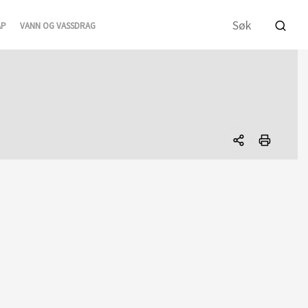
AP
VANN OG VASSDRAG
Del
denne
siden