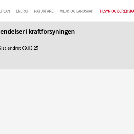
LPLAN
ENERGI
NATURFARE
MILJØ OG LANDSKAP
TILSYN OG BEREDSK
hendelser i kraftforsyningen
Sist endret 09.03.25