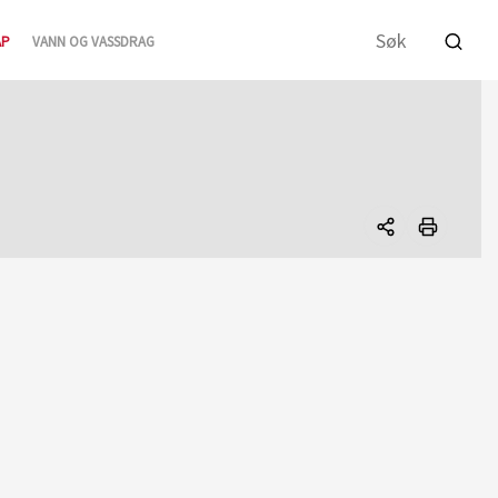
AP
VANN OG VASSDRAG
Del
denne
siden