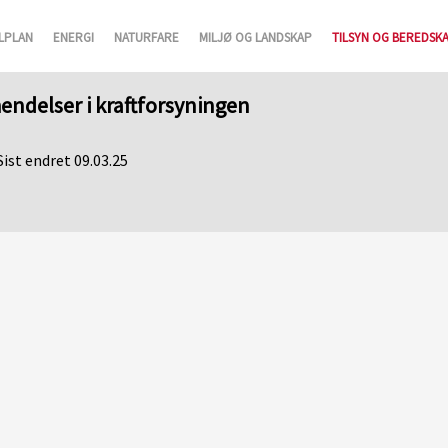
LPLAN
ENERGI
NATURFARE
MILJØ OG LANDSKAP
TILSYN OG BEREDSK
hendelser i kraftforsyningen
Sist endret 09.03.25