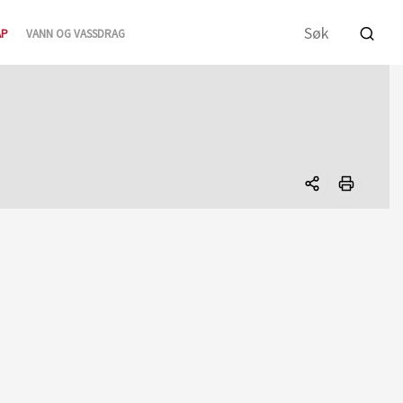
AP
VANN OG VASSDRAG
Del
denne
siden