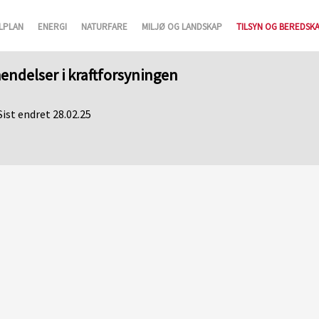
LPLAN
ENERGI
NATURFARE
MILJØ OG LANDSKAP
TILSYN OG BEREDSK
hendelser i kraftforsyningen
Sist endret 28.02.25