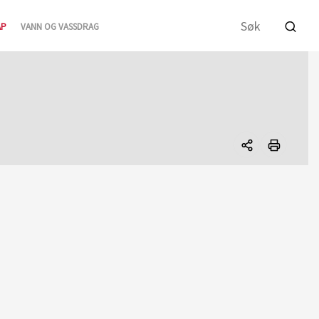
AP
VANN OG VASSDRAG
Del
denne
siden