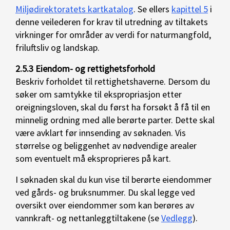
Miljødirektoratets kartkatalog
. Se ellers
kapittel 5
i
denne veilederen for krav til utredning av tiltakets
virkninger for områder av verdi for naturmangfold,
friluftsliv og landskap.
2.5.3 Eiendom- og rettighetsforhold
Beskriv forholdet til rettighetshaverne. Dersom du
søker om samtykke til ekspropriasjon etter
oreigningsloven, skal du først ha forsøkt å få til en
minnelig ordning med alle berørte parter. Dette skal
være avklart før innsending av søknaden. Vis
størrelse og beliggenhet av nødvendige arealer
som eventuelt må eksproprieres på kart.
I søknaden skal du kun vise til berørte eiendommer
ved gårds- og bruksnummer. Du skal legge ved
oversikt over eiendommer som kan berøres av
vannkraft- og nettanleggtiltakene (se
Vedlegg
).