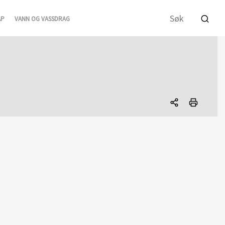
AP
VANN OG VASSDRAG
Del
denne
siden