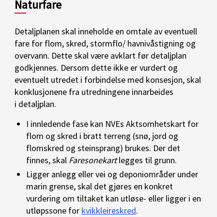
Naturfare
Detaljplanen skal inneholde en omtale av eventuell
fare for flom, skred
, stormflo
/ havnivåstigning
og
overvann. Dette skal være avklart før detaljplan
godkjennes.
Dersom dette ikke er vurdert og
eventuelt utredet i forbindelse med
konsesjon, skal
konklusjonene fra utredningene innarbeides
i
detaljplan
.
I innledende fase kan NVEs
Aktsomhetskart
for
flom
og skred i bratt terreng
(snø,
jord og
flomskred og steinsprang) b
rukes
.
Der det
finnes, skal
Faresonekart
legges til grunn
.
L
igger anlegg eller vei og deponiområder under
marin grense, skal det gjøres en konkret
vurdering om tiltaket kan utløse
-
eller ligge
r
i
en
utløpssone
for
kvikkleireskred
.