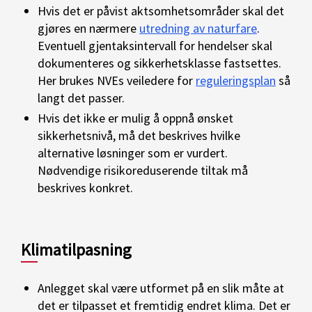
Hvis det er
påvist
aktsomhetsområder skal det
gjøres en nærmere
utredning av naturfare
.
E
ventuell gjentak
sintervall
for hendelser
skal
dokumente
res
og
sikkerhets
klasse
fastsettes.
Her brukes
NVEs veiledere for
r
eguleringsplan
så
langt det passer.
Hvis
det ikke er mulig å
oppnå ønsket
sikkerhetsnivå, må det beskrives hvilke
alternative løsninger som er vurdert.
Nødvendige risikoreduserende tiltak
må
beskrives konkret.
Klimatilpasning
Anlegget skal være utformet på en slik måte at
det er tilpasset et fremtidig endret klima. Det er