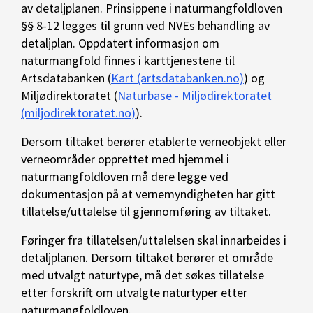
av detaljplanen. Prinsippene i naturmangfoldloven
§§ 8-12 legges til grunn ved NVEs behandling av
detaljplan. Oppdatert informasjon om
naturmangfold finnes i karttjenestene til
Artsdatabanken (
Kart (artsdatabanken.no)
) og
Miljødirektoratet (
Naturbase - Miljødirektoratet
(miljodirektoratet.no)
).
Dersom tiltaket berører etablerte verneobjekt eller
verneområder opprettet med hjemmel i
naturmangfoldloven må dere legge ved
dokumentasjon på at vernemyndigheten har gitt
tillatelse/uttalelse til gjennomføring av tiltaket.
Føringer fra tillatelsen/uttalelsen skal innarbeides i
detaljplanen. Dersom tiltaket berører et område
med utvalgt naturtype, må det søkes tillatelse
etter forskrift om utvalgte naturtyper etter
naturmangfoldloven.