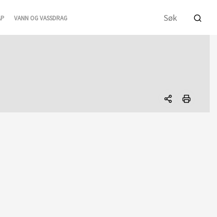
AP
VANN OG VASSDRAG
Del
denne
siden