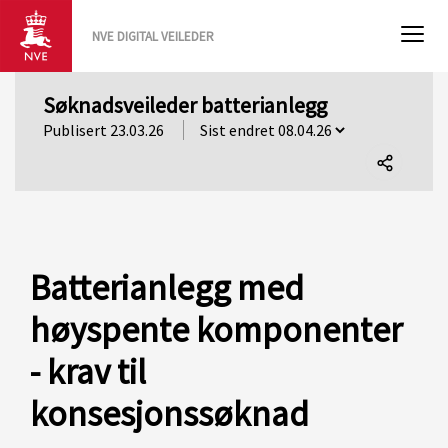
NVE DIGITAL VEILEDER
Søknadsveileder batterianlegg
Publisert 23.03.26
Del
denne
siden
Batterianlegg med
høyspente komponenter
- krav til
konsesjonssøknad