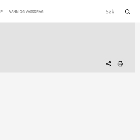
AP
VANN OG VASSDRAG
Del
denne
siden