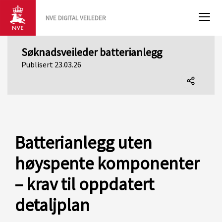
NVE DIGITAL VEILEDER
Søknadsveileder batterianlegg
Publisert 23.03.26
Del
denne
siden
Batterianlegg uten
høyspente komponenter
– krav til oppdatert
detaljplan