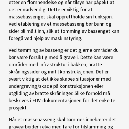
etter en flomhendelse og når tilsyn har påpekt at
det er nødvendig. Dette er viktig for at
massebassenget skal opprettholde sin funksjon.
Ved etablering av et massebasseng bør bunn og
sider bli målt inn, slik at tømming av bassenget kan
foregå ved hjelp av maskinstyring.
Ved tømming av basseng er det gjerne områder du
bør være forsiktig med å grave i. Dette kan være
områder med infrastruktur i bakken, bratte
skråningssider og inntil konstruksjonen. Det er
svært viktig at det ikke skapes situasjoner med
undergraving/skade på konstruksjonen eller
utgliding av bratte skråninger. Slike forhold må
beskrives i FDV-dokumentasjonen for det enkelte
prosjekt.
Når et massebasseng skal tømmes innebærer det
gravearbeider i elva med fare for tilslamming og