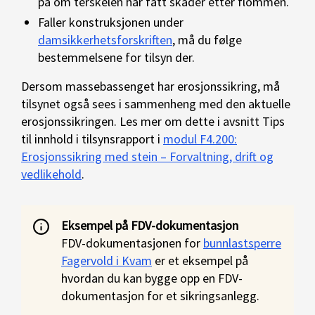
på om terskelen har fått skader etter flommen.
Faller konstruksjonen under
damsikkerhetsforskriften
, må du følge
bestemmelsene for tilsyn der.
Dersom massebassenget har erosjonssikring, må
tilsynet også sees i sammenheng med den aktuelle
erosjonssikringen. Les mer om dette i avsnitt Tips
til innhold i tilsynsrapport i
modul F4.200:
Erosjonssikring med stein – Forvaltning, drift og
vedlikehold
.
Eksempel på FDV-dokumentasjon
FDV-dokumentasjonen for
bunnlastsperre
Fagervold i Kvam
er et eksempel på
hvordan du kan bygge opp en FDV-
dokumentasjon for et sikringsanlegg.