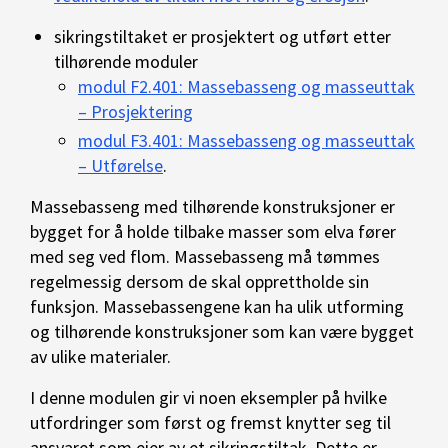
sikringstiltaket er prosjektert og utført etter
tilhørende moduler
modul F2.401: Massebasseng og masseuttak
– Prosjektering
modul F3.401: Massebasseng og masseuttak
– Utførelse
.
Massebasseng med tilhørende konstruksjoner er
bygget for å holde tilbake masser som elva fører
med seg ved flom. Massebasseng må tømmes
regelmessig dersom de skal opprettholde sin
funksjon. Massebassengene kan ha ulik utforming
og tilhørende konstruksjoner som kan være bygget
av ulike materialer.
I denne modulen gir vi noen eksempler på hvilke
utfordringer som først og fremst knytter seg til
ansvaret som eier av et sikringstiltak. Dette er