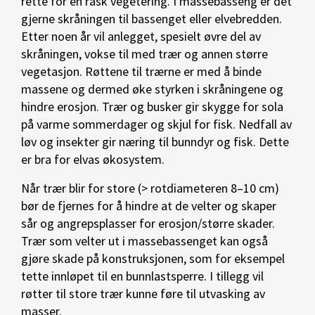
rette for en rask vegetering. I massebasseng er det
gjerne skråningen til bassenget eller elvebredden.
Etter noen år vil anlegget, spesielt øvre del av
skråningen, vokse til med trær og annen større
vegetasjon. Røttene til trærne er med å binde
massene og dermed øke styrken i skråningene og
hindre erosjon. Trær og busker gir skygge for sola
på varme sommerdager og skjul for fisk. Nedfall av
løv og insekter gir næring til bunndyr og fisk. Dette
er bra for elvas økosystem.
Når trær blir for store (> rotdiameteren 8–10 cm)
bør de fjernes for å hindre at de velter og skaper
sår og angrepsplasser for erosjon/større skader.
Trær som velter ut i massebassenget kan også
gjøre skade på konstruksjonen, som for eksempel
tette innløpet til en bunnlastsperre. I tillegg vil
røtter til store trær kunne føre til utvasking av
masser.