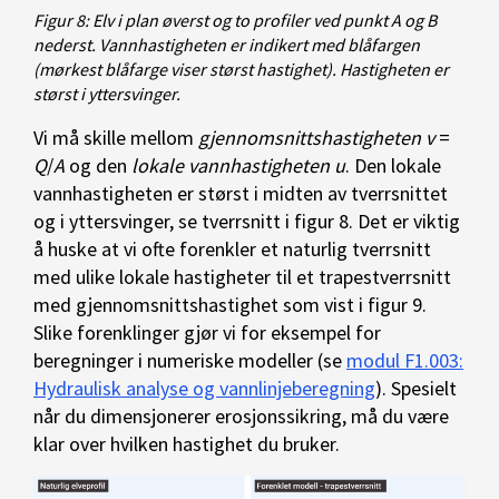
Figur 8: Elv i plan øverst og to profiler ved punkt A og B
nederst. Vannhastigheten er indikert med blåfargen
(mørkest blåfarge viser størst hastighet). Hastigheten er
størst i yttersvinger.
Vi må skille mellom
gjennomsnittshastigheten
v
=
Q
/
A
og den
lokale vannhastigheten
u
. Den lokale
vannhastigheten er størst i midten av tverrsnittet
og i yttersvinger, se tverrsnitt i figur 8. Det er viktig
å huske at vi ofte forenkler et naturlig tverrsnitt
med ulike lokale hastigheter til et trapestverrsnitt
med gjennomsnittshastighet som vist i figur 9.
Slike forenklinger gjør vi for eksempel for
beregninger i numeriske modeller (se
modul F1.003:
Hydraulisk analyse og vannlinjeberegning
). Spesielt
når du dimensjonerer erosjonssikring, må du være
klar over hvilken hastighet du bruker.