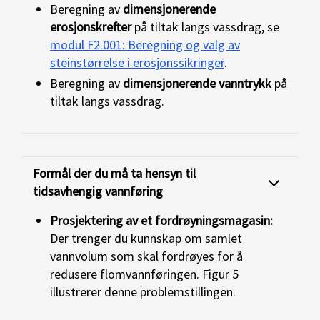
Beregning av
dimensjonerende
erosjonskrefter
på tiltak langs vassdrag, se
modul F2.001: Beregning og valg av
steinstørrelse i erosjonssikringer
.
Beregning av
dimensjonerende vanntrykk
på
tiltak langs vassdrag.
Formål der du må ta hensyn til
tidsavhengig vannføring
Prosjektering av et fordrøyningsmagasin:
Der trenger du kunnskap om samlet
vannvolum som skal fordrøyes for å
redusere flomvannføringen. Figur 5
illustrerer denne problemstillingen.