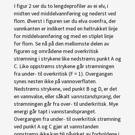
I figur 2 ser du to lengdeprofiler av ei elv, i
midten ved middelvannføring og nederst ved
flom. Øverst i figuren ser du elva ovenfra, der
vannkanten er indikert med en heltrukket linje
for middelvannføring og med en stiplet linje
for flom. Se nå på den mellomste delen av
figuren og områdene med overkritisk
strømning i strykene like nedstrøms punkt A og
C. Like oppstrøms strykene går strømningen
fra under- til overkritisk (F = 1). Overgangen
synes nesten ikke på vannoverflaten.
Nedstrøms strykene, ved punkt B og D, er det
en vannvalse, eller såkalt
vannstandsprang,
der
strømningen går fra over- til underkritisk. Mye
energi går tapt i vannstandspranget.
Overgangen fra under- til overkritisk strømning
ved punkt A og C gjør at vannstanden
oppstrøms ikke kan bli påvirket av forholdene i