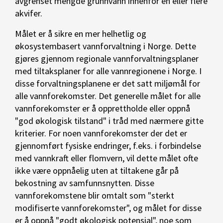
avgrenset mengde grunnvann innenfor en eller flere
akvifer.
Målet er å sikre en mer helhetlig og
økosystembasert vannforvaltning i Norge. Dette
gjøres gjennom regionale vannforvaltningsplaner
med tiltaksplaner for alle vannregionene i Norge. I
disse forvaltningsplanene er det satt miljømål for
alle vannforekomster. Det generelle målet for alle
vannforekomster er å opprettholde eller oppnå
"god økologisk tilstand" i tråd med nærmere gitte
kriterier. For noen vannforekomster der det er
gjennomført fysiske endringer, f.eks. i forbindelse
med vannkraft eller flomvern, vil dette målet ofte
ikke være oppnåelig uten at tiltakene går på
bekostning av samfunnsnytten. Disse
vannforekomstene blir omtalt som "sterkt
modifiserte vannforekomster", og målet for disse
er å oppnå "godt økologisk potensial", noe som