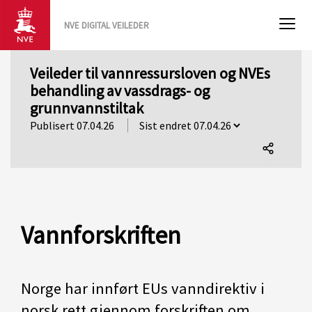
NVE DIGITAL VEILEDER
Veileder til vannressursloven og NVEs
behandling av vassdrags- og
grunnvannstiltak
Publisert 07.04.26
Del
denne
siden
Vannforskriften
Norge har innført EUs vanndirektiv i
norsk rett gjennom forskriften om