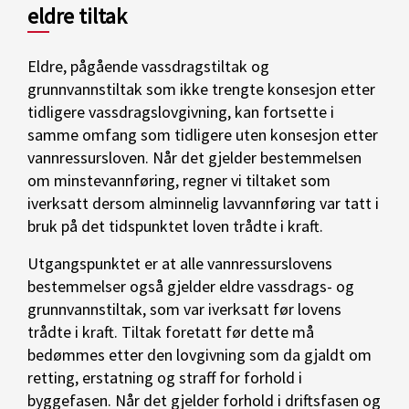
eldre tiltak
Eldre, pågående vassdragstiltak og
grunnvannstiltak som ikke trengte konsesjon etter
tidligere vassdragslovgivning, kan fortsette i
samme omfang som tidligere uten konsesjon etter
vannressursloven. Når det gjelder bestemmelsen
om minstevannføring, regner vi tiltaket som
iverksatt dersom alminnelig lavvannføring var tatt i
bruk på det tidspunktet loven trådte i kraft.
Utgangspunktet er at alle vannressurslovens
bestemmelser også gjelder eldre vassdrags- og
grunnvannstiltak, som var iverksatt før lovens
trådte i kraft. Tiltak foretatt før dette må
bedømmes etter den lovgivning som da gjaldt om
retting, erstatning og straff for forhold i
byggefasen. Når det gjelder forhold i driftsfasen og