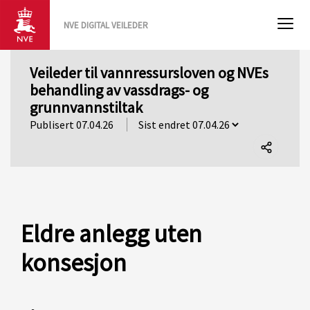
NVE DIGITAL VEILEDER
Veileder til vannressursloven og NVEs
behandling av vassdrags- og
grunnvannstiltak
Publisert 07.04.26
Del
denne
siden
Eldre anlegg uten
konsesjon