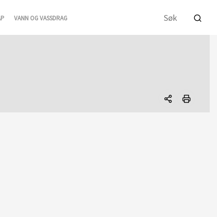
AP
VANN OG VASSDRAG
Del
denne
siden