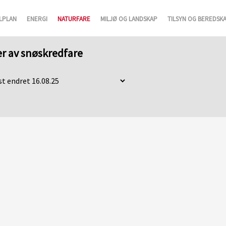
LPLAN
ENERGI
NATURFARE
MILJØ OG LANDSKAP
TILSYN OG BEREDSK
er av snøskredfare