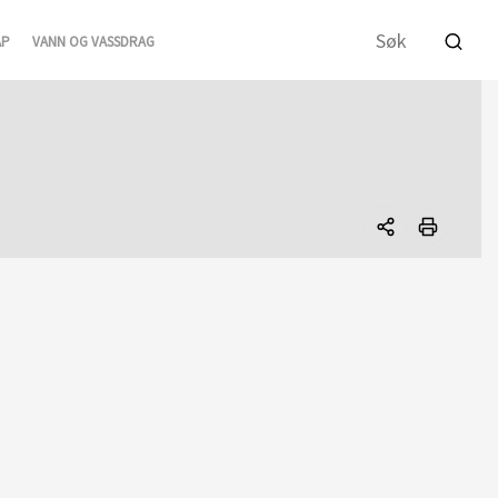
AP
VANN OG VASSDRAG
Del
denne
siden