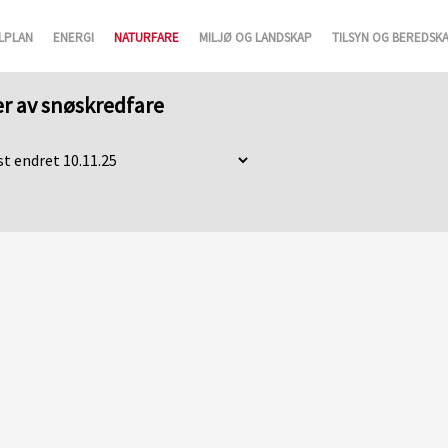
LPLAN
ENERGI
NATURFARE
MILJØ OG LANDSKAP
TILSYN OG BEREDSK
er av snøskredfare