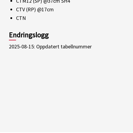
CTM12 (SP) @37cm SH4
CTV (RP) @17cm
CTN
Endringslogg
2025-08-15: Oppdatert tabellnummer