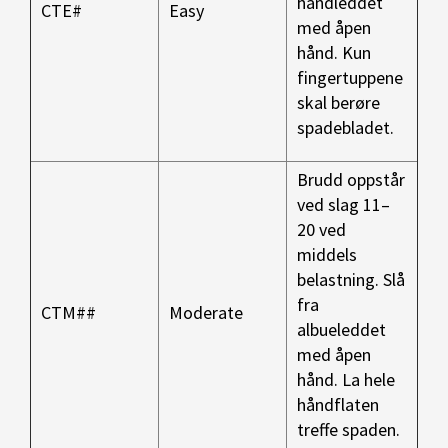
håndleddet
CTE#
Easy
med åpen
hånd. Kun
fingertuppene
skal berøre
spadebladet.
Brudd oppstår
ved slag 11–
20 ved
middels
belastning.
Slå
fra
CTM##
Moderate
albueleddet
med åpen
hånd. La hele
håndflaten
treffe
spaden.