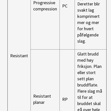
Progressive
Deretter blir
PC
compression
svakt lag
komprimert
mer og mer
for hvert
påfølgende
slag.
Glatt brudd
Resistant
med høy
friksjon. Plan
eller stort
sett plan
bruddflate.
Flere slag må
Resistant
til for at
RP
planar
bruddet skal
gå over hele