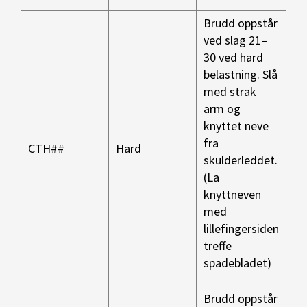
Brudd oppstår
ved slag 21–
30 ved hard
belastning.
Slå
med strak
arm og
knyttet neve
fra
CTH##
Hard
skulderleddet.
(La
knyttneven
med
lillefingersiden
treffe
spadebladet)
Brudd oppstår