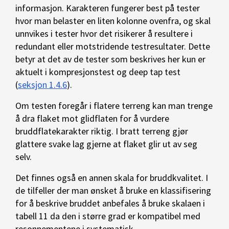
informasjon. Karakteren fungerer best på tester
hvor man belaster en liten kolonne ovenfra, og skal
unnvikes i tester hvor det risikerer å resultere i
redundant eller motstridende testresultater. Dette
betyr at det av de tester som beskrives her kun er
aktuelt i kompresjonstest og deep tap test
(
seksjon 1.4.6
).
Om testen foregår i flatere terreng kan man trenge
å dra flaket mot glidflaten for å vurdere
bruddflatekarakter riktig. I bratt terreng gjør
glattere svake lag gjerne at flaket glir ut av seg
selv.
Det finnes også en annen skala for bruddkvalitet. I
de tilfeller der man ønsket å bruke en klassifisering
for å beskrive bruddet anbefales å bruke skalaen i
tabell 11 da den i større grad er kompatibel med
resonnementene i systematisk