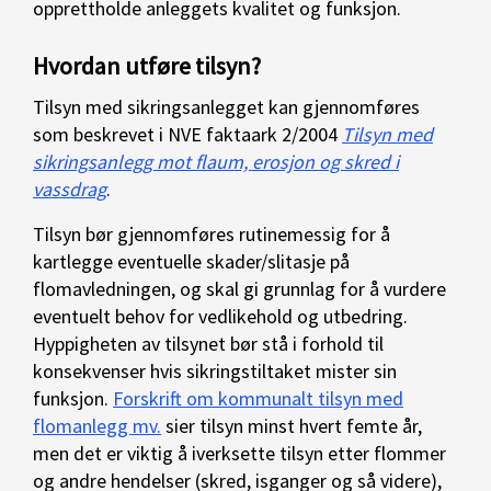
opprettholde anleggets kvalitet og funksjon.
Hvordan utføre tilsyn?
Tilsyn med sikringsanlegget kan gjennomføres
som beskrevet i NVE faktaark 2/2004
Tilsyn med
sikringsanlegg mot flaum, erosjon og skred i
vassdrag
.
Tilsyn bør gjennomføres rutinemessig for å
kartlegge eventuelle skader/slitasje på
flomavledningen, og skal gi grunnlag for å vurdere
eventuelt behov for vedlikehold og utbedring.
Hyppigheten av tilsynet bør stå i forhold til
konsekvenser hvis sikringstiltaket mister sin
funksjon.
Forskrift om kommunalt tilsyn med
flomanlegg mv.
sier tilsyn minst hvert femte år,
men det er viktig å iverksette tilsyn etter flommer
og andre hendelser (skred, isganger og så videre),