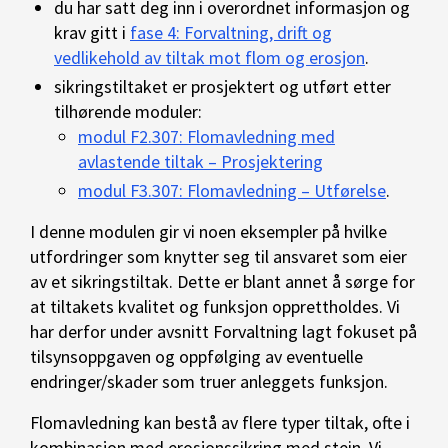
du har satt deg inn i overordnet informasjon og
krav gitt i
fase 4: Forvaltning, drift og
vedlikehold av tiltak mot flom og erosjon
.
sikringstiltaket er prosjektert og utført etter
tilhørende moduler:
modul F2.307: Flomavledning med
avlastende tiltak – Prosjektering
modul F3.307: Flomavledning – Utførelse
.
I denne modulen gir vi noen eksempler på hvilke
utfordringer som knytter seg til ansvaret som eier
av et sikringstiltak. Dette er blant annet å sørge for
at tiltakets kvalitet og funksjon opprettholdes. Vi
har derfor under avsnitt Forvaltning lagt fokuset på
tilsynsoppgaven og oppfølging av eventuelle
endringer/skader som truer anleggets funksjon.
Flomavledning kan bestå av flere typer tiltak, ofte i
kombinasjon med erosjonssikring med stein. Vi