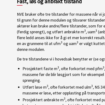
Fast, løs og anbrakt tilstand
NVE bruker ofte tre tilstander for massene når vi j
til grunn for denne modulen og tilsvarer tilstande
aktører kan bruke andre/flere tilstander, som for
3
3
(ferdig sprengt), og utført anbrakte m
, uam
(anb
flere ledd anses ikke for å gi et mer korrekt resul
3
3
en av grunnene til at ufm
og uam
er valgt kuttet
denne modulen.
De tre tilstandene vi i hovedsak benytter er (se ogs
3
3
Prosjektert faste m
, ofte forkortet med pfm
massene før de blir løsgjort som for eksempel 
sprenging.
3
3
Utført løse m
, ofte forkortet med ulm
, NS 34
massene er løse, etter opplasting på transport
3
Prosjektert anbrakte m
, ofte forkortet med 