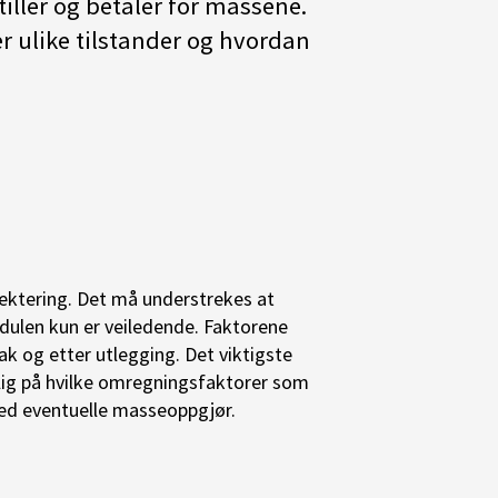
tiller og betaler for massene.
r ulike tilstander og hvordan
jektering. Det må understrekes at
ulen kun er veiledende. Faktorene
k og etter utlegging. Det viktigste
delig på hvilke omregningsfaktorer som
 ved eventuelle masseoppgjør.