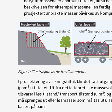
betyr at massene er anbrakt i tiltaket, altså b
beskrivelsen for eksempel massene i en ferdig 
prosjektert anbrakte masser påvirkes av komp
Figur 1: Illustrasjon av de tre tilstandene.
I prosjektering av sikringstiltak blir det tatt utg
3
(pam
) i tiltaket. Ut fra dette teoretiske massev
3
tilsvarer i løs tilstand/ transport tilstand (ulm
) og
må sprenges ut eller løsmasser som må tas ut). T
3
basert på pam
.