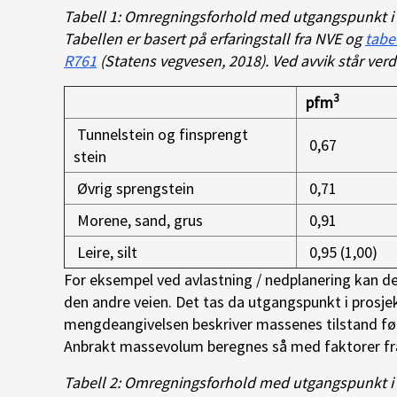
Tabell 1: Omregningsforhold med utgangspunkt i
Tabellen er basert på erfaringstall fra NVE og
tabe
R761
(Statens vegvesen, 2018). Ved avvik står verd
3
pfm
Tunnelstein og finsprengt
0,67
stein
Øvrig sprengstein
0,71
Morene, sand, grus
0,91
Leire, silt
0,95 (1,00)
For eksempel ved avlastning / nedplanering kan 
den andre veien. Det tas da utgangspunkt i prosje
mengdeangivelsen beskriver massenes tilstand før 
Anbrakt massevolum beregnes så med faktorer fra
Tabell 2: Omregningsforhold med utgangspunkt i