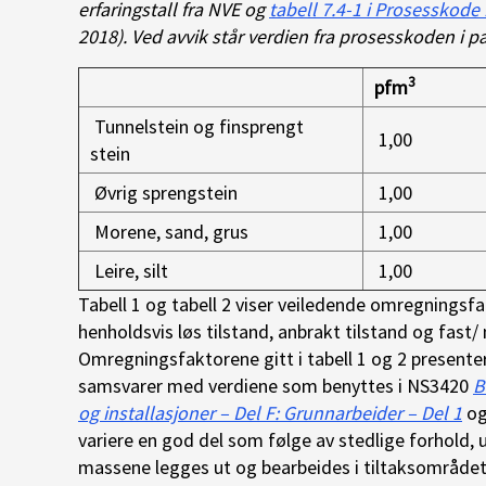
erfaringstall fra NVE og
tabell 7.4-1 i Prosesskod
2018). Ved avvik står verdien fra prosesskoden i p
3
pfm
Tunnelstein og finsprengt
1,00
stein
Øvrig sprengstein
1,00
Morene, sand, grus
1,00
Leire, silt
1,00
Tabell 1 og tabell 2 viser veiledende omregningsfa
henholdsvis løs tilstand, anbrakt tilstand og fast/ 
Omregningsfaktorene gitt i tabell 1 og 2 present
samsvarer med verdiene som benyttes i NS3420
B
og installasjoner – Del F: Grunnarbeider – Del 1
og
variere en god del som følge av stedlige forhold
massene legges ut og bearbeides i tiltaksområdet.