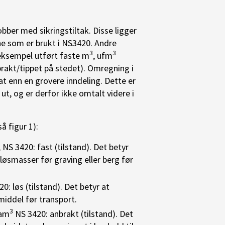
obber med sikringstiltak. Disse ligger
ne som er brukt i NS3420. Andre
3
3
 eksempel utført faste m
, ufm
rakt/tippet på stedet). Omregning i
tat enn en grovere inndeling. Dette er
 ut, og er derfor ikke omtalt videre i
å figur 1):
, NS 3420: fast (tilstand). Det betyr
løsmasser før graving eller berg før
20: løs (tilstand). Det betyr at
middel før transport.
3
pam
NS 3420: anbrakt (tilstand). Det