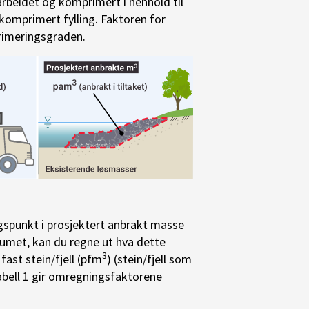
earbeidet og komprimert i henhold til
komprimert fylling. Faktoren for
rimeringsgraden.
angspunkt i prosjektert anbrakt masse
olumet, kan du regne ut hva dette
3
 fast stein/fjell (pfm
) (stein/fjell som
abell 1 gir omregningsfaktorene