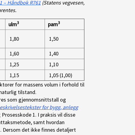
e 1 – Håndbok R761
(Statens vegvesen,
arentes.
3
3
ulm
pam
1,80
1,50
1,60
1,40
1,25
1,10
1,15
1,05 (1,00)
ktorer for massens volum i forhold til
naturlig tilstand.
eres som gjennomsnittstall og
eskrivelsestekster for bygg, anlegg
 Prosesskode 1. I praksis vil disse
, uttaksmetode, samt hvordan
 Dersom det ikke finnes detaljert