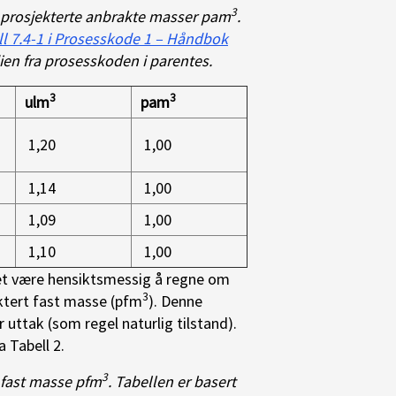
3
 prosjekterte anbrakte masser pam
.
ll 7.4-1 i Prosesskode 1 – Håndbok
ien fra prosesskoden i parentes.
3
3
ulm
pam
1,20
1,00
1,14
1,00
1,09
1,00
1,10
1,00
det være hensiktsmessig å regne om
3
ktert fast masse (pfm
). Denne
uttak (som regel naturlig tilstand).
 Tabell 2.
3
 fast masse pfm
. Tabellen er basert