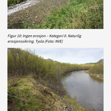
Figur 10: Ingen erosjon – Kategori 0. Naturlig
erosjonssikring. Tysla
(Foto: NVE)