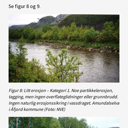
Se figur 8 og 9.
Figur 8: Litt erosjon – Kategori 1. Noe partikkelerosjon,
tagging, men ingen overflateglidninger eller grunnbrudd.
Ingen naturlig erosjonssikring i vassdraget. Amundalselva
i Åfjord kommune
(Foto: NVE)