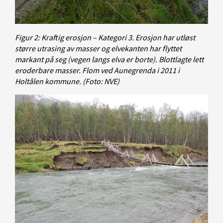
Figur 2: Kraftig erosjon – Kategori 3. Erosjon har utløst
større utrasing av masser og elvekanten har flyttet
markant på seg (vegen langs elva er borte). Blottlagte lett
eroderbare masser. Flom ved Aunegrenda i 2011 i
Holtålen kommune.
(Foto: NVE)