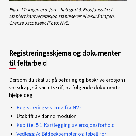
Figur 11: Ingen erosjon – Kategori 0. Erosjonssikret.
Etablert kantvegetasjon stabiliserer elveskråningen.
Grense Jacobselv.
(Foto: NVE)
Registreringsskjema og dokumenter
til feltarbeid
Dersom du skal ut på befaring og beskrive erosjon i
vassdrag, så kan utskrift av følgende dokumenter
hjelpe deg
Registreringsskjema fra NVE
Utskrift av denne modulen
Kapittel 5.1 Kartlegging av erosjonsforhold
Vedlegg A: Bildeeksempler og tabell for