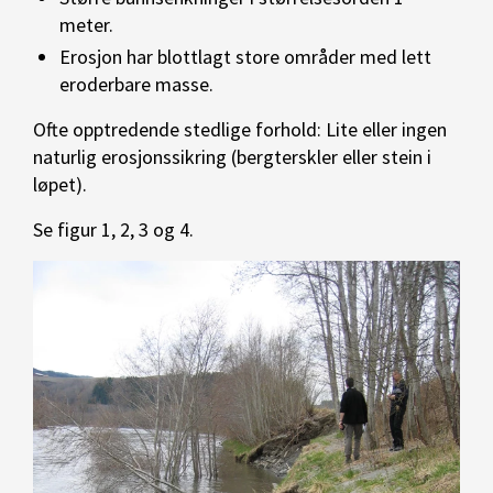
meter.
Erosjon har blottlagt store områder med lett
eroderbare masse.
Ofte opptredende stedlige forhold: Lite eller ingen
naturlig erosjonssikring (bergterskler eller stein i
løpet).
Se figur 1, 2, 3 og 4.