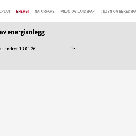
LPLAN
ENERGI
NATURFARE
MILJØ OG LANDSKAP
TILSYN OG BEREDSK
g av energianlegg