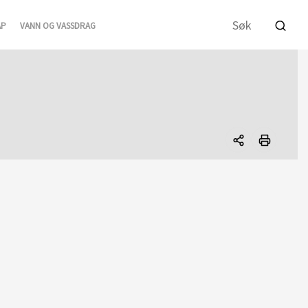
AP
VANN OG VASSDRAG
Del
denne
siden