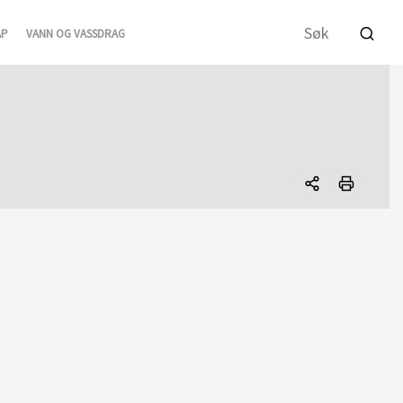
AP
VANN OG VASSDRAG
Del
denne
siden