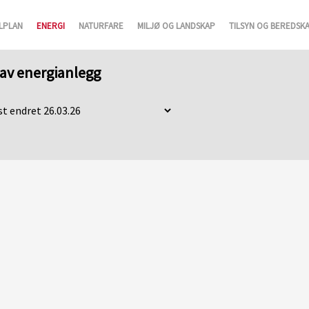
LPLAN
ENERGI
NATURFARE
MILJØ OG LANDSKAP
TILSYN OG BEREDSK
g av energianlegg