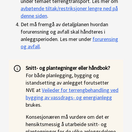
under temaet terrengtransport. Les mer om
avbøtende tiltak/restriksjoner lengre ned på
denne siden
.
Det må fremgå av detaljplanen hvordan
forurensning og avfall skal håndteres i
anleggsperioden. Les mer under
forurensing
og avfall
.
Snitt- og plantegninger eller håndbok?
For både planlegging, bygging og
istandsetting av anlegget forutsetter
NVE at
Veileder for terrengbehandling ved
bygging av vassdrags- og energianlegg
brukes.
Konsesjonæren må vurdere om det er
hensiktsmessig å utarbeide snitt- og
plantegninger for de ulike anleggsdelene,