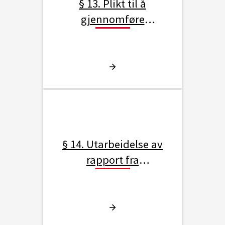
§ 13. Plikt til å
gjennomføre
energivurdering av varme-
og klimaanlegg
§ 14. Utarbeidelse av
rapport fra
energivurdering