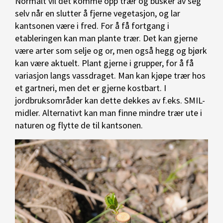
Normalt vil det komme opp trær og busker av seg
selv når en slutter å fjerne vegetasjon, og lar
kantsonen være i fred. For å få fortgang i
etableringen kan man plante trær. Det kan gjerne
være arter som selje og or, men også hegg og bjørk
kan være aktuelt. Plant gjerne i grupper, for å få
variasjon langs vassdraget. Man kan kjøpe trær hos
et gartneri, men det er gjerne kostbart. I
jordbruksområder kan dette dekkes av f.eks. SMIL-
midler. Alternativt kan man finne mindre trær ute i
naturen og flytte de til kantsonen.