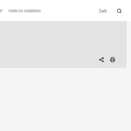
AP
VANN OG VASSDRAG
Del
denne
siden